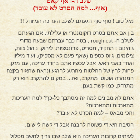
שלב ה-ראף קאט
(אוּף... למה הסרט לא עובד)
מזל טוב ! סוף סוף הגעתם לשלב העריכה המיוחל !!!
בין אם אתם בסרט דוקומנטרי או עלילתי, אם הגעתם
לשלב ה-
rough cut
, בטח כבר עברתם שבעה מדורי
גיהינום : תחקיר, תסריט, פרזנטציות, ליהוק, ניהול צוות,
צילומים, גיוס כספים (שאף פעם לא מספיק), ועוד מיליון
ואחד כאבי ראש. אבל עכשיו אתם בחדר עריכה, עם מזגן,
פחות לחץ של החלטות מהרגע להרגע ונראה שהאור בקצה
המנהרה אוטוטו מתקרב, ואז... במקום להתקרב הוא רק
מתרחק, כמו קשת בענן.
אתם לא מבינים למה זה מסתבך כל-כך? למה העריכות
מתארכות ומתארכות?
והכי מבאס – למה הסרט לא עובד?
הסיבה היא די פשוטה להבנה אבל די קשה ליישום.
לעיתים קרובות העריכה היא שלב שבו צריך לחשב מסלול