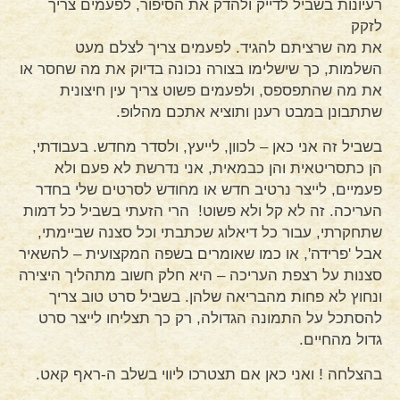
רעיונות בשביל לדייק ולהדק את הסיפור, לפעמים צריך
לזקק
את מה שרציתם להגיד. לפעמים צריך לצלם מעט
השלמות, כך שישלימו בצורה נכונה בדיוק את מה שחסר או
את מה שהתפספס, ולפעמים פשוט צריך עין חיצונית
שתתבונן במבט רענן ותוציא אתכם מהלופ.
בשביל זה אני כאן – לכוון, לייעץ, ולסדר מחדש. בעבודתי,
הן כתסריטאית והן כבמאית, אני נדרשת לא פעם ולא
פעמיים, לייצר נרטיב חדש או מחודש לסרטים שלי בחדר
העריכה. זה לא קל ולא פשוט! הרי הזעתי בשביל כל דמות
שתחקרתי, עבור כל דיאלוג שכתבתי וכל סצנה שביימתי,
אבל 'פרידה', או כמו שאומרים בשפה המקצועית – להשאיר
סצנות על רצפת העריכה – היא חלק חשוב מתהליך היצירה
ונחוץ לא פחות מהבריאה שלהן. בשביל סרט טוב צריך
להסתכל על התמונה הגדולה, רק כך תצליחו לייצר סרט
גדול מהחיים.
!
בהצלחה
ואני כאן אם תצטרכו ליווי בשלב ה-ראף קאט.